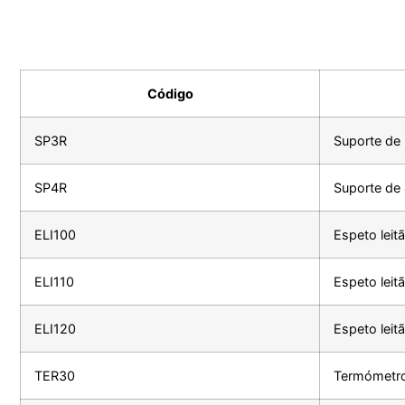
Código
SP3R
Suporte de
SP4R
Suporte de
ELI100
Espeto leit
ELI110
Espeto leit
ELI120
Espeto leit
TER30
Termómetr