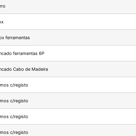
rro
ox
ox ferramentas
incado ferramentas 6P
incado Cabo de Madeira
mos c/registo
mos c/registo
mos c/registo
mos c/registo